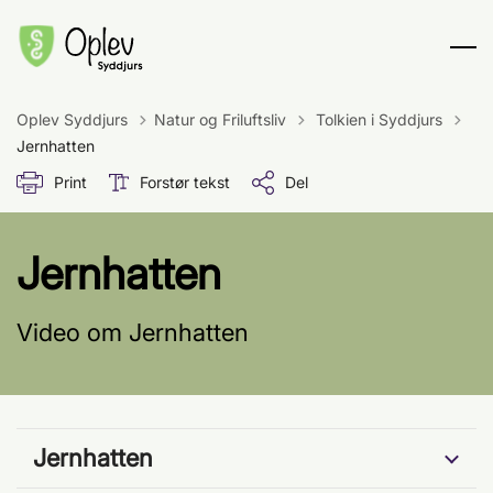
Tilbage til
Oplev Syddjurs
Natur og Friluftsliv
Tolkien i Syddjurs
Jernhatten
Print
Forstør tekst
Del
Jernhatten
Video om Jernhatten
Jernhatten